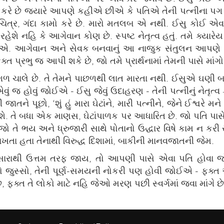
જ કરે છે જ્યારે આપણે કહીએ છીએ કે પતિએ તેની પત્નીના પ
િત્ર, ગંદા કામો કરે છે. મારો મતલબ એ નથી. ઈસુ કોઈ એવ
રહેશે નહિ કે આગેવાન કોણ છે. સ્પષ્ટ નેતૃત્વ હતું. તમે ક્યારેય
ોઈએ. આગેવાન અને સેવક બનવાનું આ નાજુક સંતુલન આપણે 
ત પ્રભુ જ આપી શકે છે, જો તમે પ્રાર્થનામાં તેમની પાસે માંગો
ગળ ચાલે છે. તે તેમને પાછળથી લાત મારતા નથી. ઈસુએ ઘણી
 હોવું જોઈએ - ઈસુ જેવું ઉદાહરણ - તેની પત્નીનું નેતૃત્વ 
ાતને પૂછો, ‘શું હું મારા ઘેટાંને, મારી પત્નીને, જેને ઈશ્વરે મને
ે. તે બધા એક માણસ, ઘેટાંપાળક પર આધારિત છે. જો પતિ પાસે
છો? જો તે ભય અને ધ્રુજારી સાથે પોતાનો ઉદ્ધાર વિષે કામ ન ક
રાખતા હતા તેનાથી વિરુદ્ધ દિશામાં, બાકીની માનવજાતની જેમ.
સારાથી ઉત્તમ તરફ જાય, તો આપણી પાસે એવા પતિ હોવા
ો જુસ્સો, તેની પૂર્ણ-સમયની નોકરી પણ હોવી જોઈએ - ફક્ત 
છે, ફક્ત તે લોકો માટે નહિ જેઓ મરણ પછી સ્વર્ગમાં જવા માંગે છે