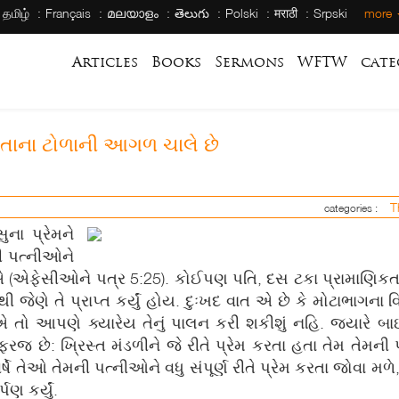
தமிழ்
Français
മലയാളം
తెలుగు
Polski
मराठी
Srpski
more
Articles
Books
Sermons
WFTW
cate
ોતાના ટોળાની આગળ ચાલે છે
T
categories :
ુના પ્રેમને
 પત્નીઓને
એ (એફેસીઓને પત્ર 5:25). કોઈપણ પતિ, દસ ટકા પ્રામાણિકત
 જેણે તે પ્રાપ્ત કર્યું હોય. દુઃખદ વાત એ છે કે મોટાભાગના 
 આપણે ક્યારેય તેનું પાલન કરી શકીશું નહિ. જ્યારે બાઇબ
છે: ખ્રિસ્ત મંડળીને જે રીતે પ્રેમ કરતા હતા તેમ તેમની પ
 તેઓ તેમની પત્નીઓને વધુ સંપૂર્ણ રીતે પ્રેમ કરતા જોવા મળે,
પણ કર્યું.