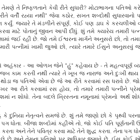
ારે તેમણે તે નિષ્ફળતાને કેવી રીતે સુધારી? મોટાભાગના પતિઓ 
રીતે વર્તી રહ્યા નથી" જેવા કઠોર, સખત શબ્દોથી સુધારવા
 કર્યું. જ્યારે તે મંડળીને સંપૂર્ણ, કોઈ પણ ડાઘ કે કરચલીઓ
ર કરવા માટે પોતાનું જીવન આપી દીધું. શું તમે ક્યારેય તમારી પત્ની
 દિશામાં જઈ રહી છે. જો તમે ઈશ્વરના માર્ગને અનુસરો છો, તો
મારી પત્નીમાં ખામી જુઓ છો, ત્યારે તમારે ઈસુને અનુસરવું
હંકાર - આ ઓળખ જેને "હું" કહેવાય છે - તે મહત્વપૂર્ણ વ્યક
મુજબ કામ કરતી નથી ત્યારે તે ખૂબ જ નારાજ અને દુઃખી થાય છ
 કે થોડા જ પતિઓ એવા છે જે આ રીતે કરવામાં રસ ધરાવે છે. જ
ખર આ રીતે કરવામાં રસ હોય, તો તમારે તમારી પત્નીને પ્
માં ન શોધો. તેના બદલે ખ્રિસ્તના નમૂનામાં પ્રેમનો અર્થ શોધ
.
ે દુનિયા નેતૃત્વને સમજે છે. શું તમે જાણો છો કે પૃથ્વી પરન
ગ ધોતા. બીજા શબ્દોમાં કહીએ તો, જો કોઈ પતિ પૂર્ણતાની ઊં
રતા અને તેને પવિત્ર કરવા માટે તેને શુદ્ધ કરતા. તેના પગ ધોવાન
ભ લે છે અને તેમના પતિઓ પર અધિકાર જમાવે છે. ઈસુ કોઈ એવ