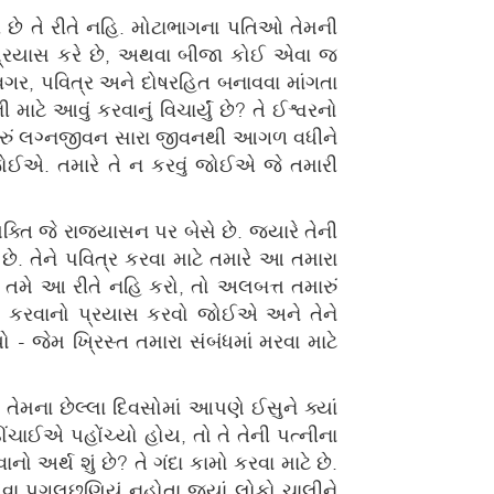
કરે છે તે રીતે નહિ. મોટાભાગના પતિઓ તેમની
નો પ્રયાસ કરે છે, અથવા બીજા કોઈ એવા જ
 વગર, પવિત્ર અને દોષરહિત બનાવવા માંગતા
 માટે આવું કરવાનું વિચાર્યું છે? તે ઈશ્વરનો
 તમારું લગ્નજીવન સારા જીવનથી આગળ વધીને
 જોઈએ. તમારે તે ન કરવું જોઈએ જે તમારી
્તિ જે રાજ્યાસન પર બેસે છે. જ્યારે તેની
ે. તેને પવિત્ર કરવા માટે તમારે આ તમારા
ો તમે આ રીતે નહિ કરો, તો અલબત્ત તમારું
રેમ કરવાનો પ્રયાસ કરવો જોઈએ અને તેને
ો - જેમ ખ્રિસ્ત તમારા સંબંધમાં મરવા માટે
ા તેમના છેલ્લા દિવસોમાં આપણે ઈસુને ક્યાં
ચાઈએ પહોંચ્યો હોય, તો તે તેની પત્નીના
ો અર્થ શું છે? તે ગંદા કામો કરવા માટે છે.
ા પગલૂછણિયું નહોતા જ્યાં લોકો ચાલીને