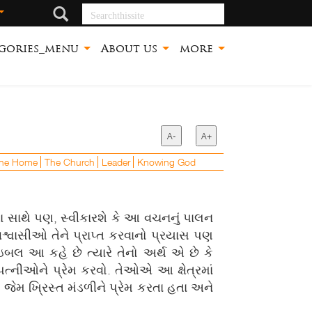
Searchthissite
gories_menu
About us
more
A-
A+
he Home
The Church
Leader
Knowing God
ા સાથે પણ, સ્વીકારશે કે આ વચનનું પાલન
વિશ્વાસીઓ તેને પ્રાપ્ત કરવાનો પ્રયાસ પણ
લ આ કહે છે ત્યારે તેનો અર્થ એ છે કે
ત્નીઓને પ્રેમ કરવો. તેઓએ આ ક્ષેત્રમાં
 જેમ ખ્રિસ્ત મંડળીને પ્રેમ કરતા હતા અને