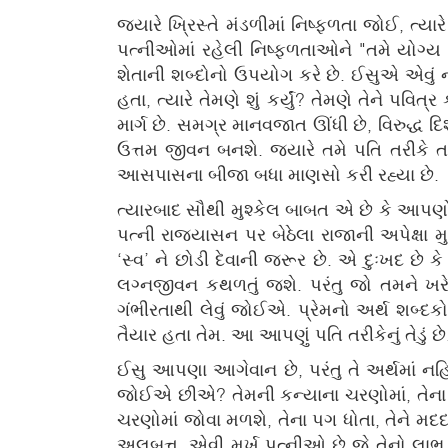
જ્યારે ખ્રિસ્તે મંડળીમાં નિષ્ફળતા જોઈ, ત્ય
પત્નીઓમાં રહેલી નિષ્ફળતાઓને "તમે યોગ્ય 
શેતાની શબ્દોનો ઉપયોગ કરે છે. ઈસુએ એવું ન
હતા, ત્યારે તેમણે શું કર્યું? તેમણે તેને પવિત્
માર્ગ છે. સમગ્ર માનવજાત ઊંધી છે, વિરુદ્ધ
ઉત્તમ જીવન બનશે. જ્યારે તમે પતિ તરીકે ત
આસપાસના બીજા બધા માણસો કરી રહ્યા છે.
ત્યારબાદ સૌથી મુશ્કેલ બાબત એ છે કે આપણો અ
પત્ની રાજ્યાસન પર બેઠેલા રાજાની અપેક્ષા 
‘સ્વ’ ને છોડી દેવાની જરૂર છે. એ દુઃખદ છે
લગ્નજીવન કથળતું જશે. પરંતુ જો તમને ખરે
ગંભીરતાથી લેવું જોઈએ. પ્રેમનો અર્થ શબ્દકોશ
તૈયાર હતા તેમ. આ આપણું પતિ તરીકેનું તેડું છે
ઈસુ આપણા આગેવાન છે, પરંતુ તે અર્થમાં નહિ ક
જોઈએ છીએ? તેમની કન્યાના ચરણોમાં, તેના પ
ચરણોમાં જોવા મળશે, તેના પગ ધોતા, તેને મદદ ક
અલબત્ત, એવી મૂર્ખ પત્નીઓ છે જે તેનો લા