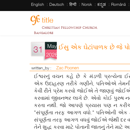
English
Deutsch
हिन्दी
Norsk
ಕನ್ನಡ
Română
title
Christian Fellowship Church,
Bangalore
May
ઈસુ એક ઘેટાંપાળક છે જે પ
31
2026
Zac Poonen
written_by :
ઈશ્વરનું વચન કહે છે કે મંડળી પ્રત્યેના ઈસ
એક ઉદાહરણ તરીકે ગણીને, પતિઓએ તેમની
કેવી રીતે પ્રેમ કરવો જોઈએ તે જાણવું જોઈ
કરવામાં જીવનભર લાગે છે. એવો કોઈ પુરુષ નથી
કરતા નથી. જો આપણે પ્રયાસ પણ ન કરીએ તો
"સંપૂર્ણતા તરફ આગળ વધો." પતિઓની એક ફરજ 
સંપૂર્ણતા તરફ આગળ વધવું જોઈએ જેથી દર વર્ષે
તેને શુદ્ધ કરવા માટે પોતાની જાતનું તેને માટે અર્