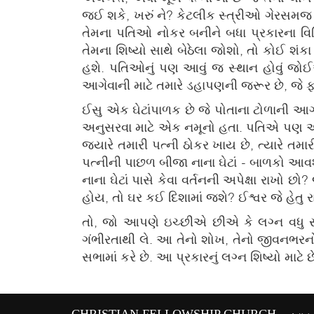
જઈ શકે, ખરું ને? કેટલીક સ્ત્રીઓ ગેરસમ
તેમના પતિઓ નોકર બનીને બધા પ્રકારના વિચ
તેમના શિષ્યો સાથે બેઠેલા જોશો, તો કોઈ શંકા 
હશે. પતિઓનું પણ આવું જ સ્થાન હોવું જ
આગેવાની માટે તમારે ડહાપણની જરૂર છે, જે ફક્
ઈસુ એક ઘેટાંપાળક છે જે પોતાના ટોળાની આ
અનુસરવા માટે એક નમૂનો હતા. પતિએ પણ એવું જ
જ્યારે તમારી પત્ની ઠોકર ખાય છે, ત્યારે તમારી જ
પત્નીની પાછળ બીજા નાના ઘેટાં - બાળકો આવશ
નાના ઘેટાં પાસે કેવા વર્તનની અપેક્ષા રાખો 
હોય, તો ઘર કઈ દિશામાં જશે? ઈશ્વર જે હેતુ 
તો, જો આપણે ઇચ્છીએ છીએ કે લગ્ન વધુ 
ગંભીરતાથી લે. આ તેનો શોખ, તેનો જીવનભરન
સભામાં કરે છે. આ પ્રકારનું લગ્ન શિષ્યો માટે 