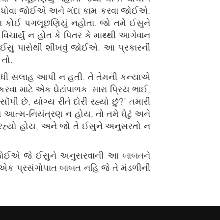
ગ ધોવા જોઈએ અને ગંદા કામ કરવા જોઈએ.
ા કોઈ પગલૂછણિયું નહોતા. જો તમે ઈસુને
 વિચાર્યું ન હોત કે પિતર કે માથ્થી આગેવાન
ઈસુ પાસેથી શીખવું જોઈએ. આ પ્રકારની
 તો.
 બધી સલાહ આપી ન હતી. તે તેમની કન્યાએ
કરવા માટે એક ઘેટાંપાળક. મારા પ્રિય ભાઈ,
 સોંપી છે, યોગ્ય રીતે દોરી રહ્યો છું?’ તમારી
 આત્મ-નિયંત્રણ ન હોય, તો તમે ઘેટું અને
રી રહ્યો હોય, અને જો તે ઈસુને અનુસરતો ન
 જોઈએ જે ઈસુને અનુસરવાની આ બાબતને
એક પ્રસંગોપાત બાબત નહિ જે તે મંડળીની
Live
Upc
.