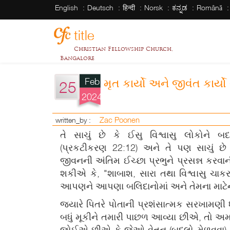
English
Deutsch
हिन्दी
Norsk
ಕನ್ನಡ
Română
title
Christian Fellowship Church,
Bangalore
Feb
મૃત કાર્યો અને જીવંત કાર્ય
25
2024
Zac Poonen
written_by :
તે સાચું છે કે ઈસુ વિશ્વાસુ લોકોને 
(પ્રકટીકરણ 22:12) અને તે પણ સાચું છ
જીવનની અંતિમ ઈચ્છા પ્રભુને પ્રસન્ન કર
શકીએ કે, "શાબાશ, સારા તથા વિશ્વાસુ ચાક
આપણને આપણા બલિદાનોમાં અને તેમના માટેની
જ્યારે પિતરે પોતાની પ્રશંસાત્મક સરખામણી 
બધું મૂકીને તમારી પાછળ આવ્યા છીએ, તો અમને
જોઈએ છીએ કે જેઓ વેતન (બદલો મેળવવા) મા