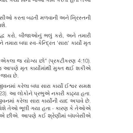
શ્વાસીઓ કરતા બઢતી મળવાની અને ખ્રિસ્તની
શે.
દ્ધ કરો, બીજાઓનું ભલું કરો, અને તમારી
ારા બધા સ્વ-કેન્દ્રિત 'સારા' કાર્યો મૃત
મે એકલા જ યોગ્ય છો" (પ્રકટીકરણ 4:10).
જ આપણે મૃત કાર્યોમાંથી મુક્ત થઈ શકીએ
 જાય છે.
માં કરેલા બધા સારા કાર્યો ઈશ્વર સમક્ષ
2,23). આ લોકોને પ્રભુએ નકારી કાઢ્યા હતા.
માં કરેલા સારા કાર્યોની યાદ અપાવે છે.
યો વિશે તેઓ ભૂલી ગયા હતા - કારણ કે તેઓએ
ત જોઈએ છીએ. આપણે કઈ શ્રેણીમાં બંધબેસીએ
Live
Upc