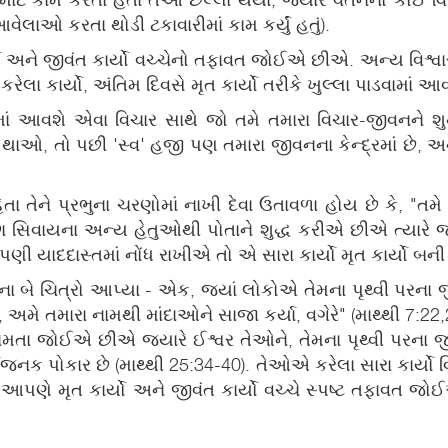
ઓ કરતા થોડી ટકાવારીમાં કામ કર્યું હતું).
કાર્યો અને જીવંત કાર્યો વચ્ચેનો તફાવત જોઈએ છીએ. અન્ય વિ
ા કાર્યો, અંતિમ દિવસે મૃત કાર્યો તરીકે ખુલ્લા પાડવામાં આવ
માં આવશે એવા વિચાર સાથે જો તમે તમારા વિચાર-જીવનને શુ
ઓ, તો પછી 'સ્વ' હજી પણ તમારા જીવનના કેન્દ્રમાં છે, અને તમ
ેતા તેને પ્રભુના ચરણોમાં નાખી દેવા ઉતાવળા હોય છે કે, "ત
 સિવાયના અન્ય હેતુઓથી પોતાને શુદ્ધ કરીએ છીએ ત્યારે 
ણી યાદદાસ્તમાં નોંધ રાખીએ તો એ સારા કાર્યો મૃત કાર્યો બની
ે ચિત્રો આપ્યા - એક, જ્યાં લોકોએ તેમના પૃથ્વી પરના જીવન
ો, અમે તમારા નામથી માંદાઓને સાજા કર્યા, વગેરે" (માથ્થી 7:2
મતા જોઈએ છીએ જ્યારે ઈશ્વર તેઓને, તેમના પૃથ્વી પરના જીવન
્ચર્યજનક પોકાર છે (માથ્થી 25:34-40). તેઓએ કરેલા સારા કાર્
ત્યાં આપણે મૃત કાર્યો અને જીવંત કાર્યો વચ્ચે સ્પષ્ટ તફાવ