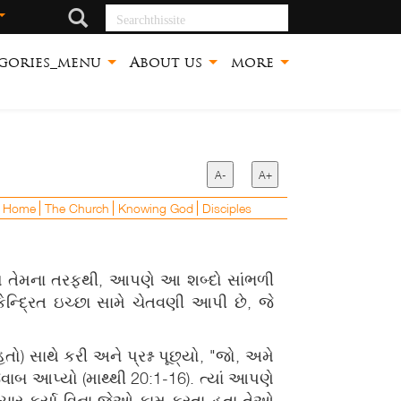
Searchthissite
gories_menu
About us
more
A-
A+
e Home
The Church
Knowing God
Disciples
વસ તેમના તરફથી, આપણે આ શબ્દો સાંભળી
ન્દ્રિત ઇચ્છા સામે ચેતવણી આપી છે, જે
) સાથે કરી અને પ્રશ્ન પૂછ્યો, "જો, અમે
જવાબ આપ્યો (માથ્થી 20:1-16). ત્યાં આપણે
ચાર કર્યા વિના જેઓ કામ કરતા હતા તેઓ