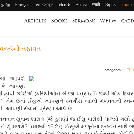
தமிழ்
Français
മലയാളം
తెలుగు
Polski
मराठी
Srpski
more
Articles
Books
Sermons
WFTW
cate
ો વચ્ચેનો તફાવત
Th
categories :
બદલો આપશે
ે કે આપણા
વાની હોવી જોઈએ (કરિંથીઓને બીજો પત્ર 5:9) જેથી એક દિ
ર", તેમ છતાં ઈસુએ આપણને સ્વર્ગીય બદલો મેળવવાની સ્વ-કે
 આપણી સેવામાં પ્રેરણા આપે છે.
ધનવાન યુવાન શાસક (જે હમણાં જ ઈસુ પાસેથી ચાલ્યો ગયો હતો
 શું મળશે?" (માથ્થી 19:27), ઈસુએ મજૂરોના દ્રષ્ટાંત સાથે 
ટે કામ કરતા હતા તેઓ છેલ્લા થયા, જ્યારે વેતનનો કોઈ વિ