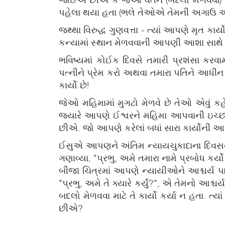
પહેલા થયા હતા (ભલે તેઓએ તેમની અગાઉ આવેલા
જથ્થા વિરુદ્ધ ગુણવત્તા - ત્યાં આપણે મૃત 
કન્યામાં સ્થાન મેળવવાની આપણી આશા સાથે કરેલ
ભવિષ્યમાં કોઈક દિવસે તમારી પ્રશંસા કરવા
પત્નીને પ્રેમ કરો અથવા તમારા પતિને આધીન થા
કાર્યો છે!
જેઓ મહિમામાં મુગટો મેળવે છે તેઓ એવું કહ
જ્યારે આપણે ઈશ્વરને મહિમા આપવાની ઇચ્છા
છીએ. જો આપણે કરેલાં બધાં સારા કાર્યોની આપ
ઈસુએ આપણને અંતિમ ન્યાયચુકાદાના દિવસના બ
ગણાવ્યા, "પ્રભુ, અમે તમારા નામે પ્રબોધ કર્ય
બીજા ચિત્રમાં આપણે ન્યાયીઓને આશ્ચર્ય પા
"પ્રભુ, અમે તે ક્યારે કર્યું?", એ તેમનો આશ
બદલો મેળવવા માટે તે કાર્યો કર્યા ન હતા. 
છીએ?