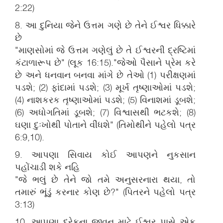
2:22)
8. આ દુનિયા જેને ઉત્તમ ગણે છે તેને ઈશ્વર ધિક્કારે
છે
"માણસોમાં જે ઉત્તમ ગણેલું છે તે ઈશ્વરની દ્રષ્ટિમાં
કંટાળારૂપ છે" (લૂક 16:15)."જેઓ પૈસાને પ્રેમ કરે
છે અને ધનવાન બનવા માંગે છે તેઓ (1) પરીક્ષણમાં
પડશે; (2) ફાંદામાં પડશે; (3) મૂર્ખ તૃષ્ણાઓમાં પડશે;
(4) નાશકરક તૃષ્ણાઓમાં પડશે; (5) વિનાશમાં ડૂબશે;
(6) અધોગતિમાં ડૂબશે; (7) વિશ્વાસથી ભટકશે; (8)
ઘણા દુઃખોથી પોતાને વીંધશે" (તિમોથીને પહેલો પત્ર
6:9,10).
9. આપણા સિવાય કોઈ આપણને નુકસાન
પહોંચાડી શકે નહિ
"જે ભલું છે તેને જો તમે અનુસરનારા થયા, તો
તમારું ભૂંડું કરનાર કોણ છે?" (પિતરને પહેલો પત્ર
3:13)
10. આપણા દરેકના જીવન માટે ઈશ્વર પાસે એક