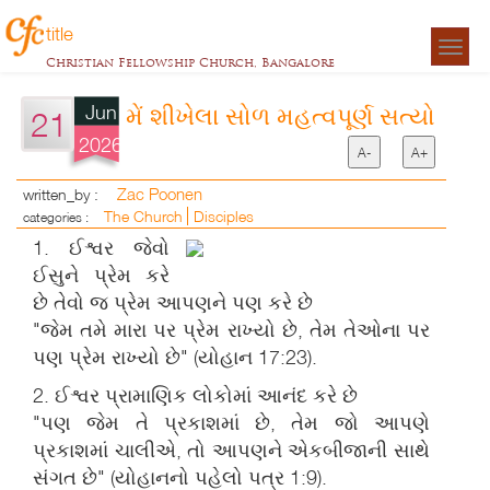
title
Togg
Christian Fellowship Church, Bangalore
navigat
Jun
મેં શીખેલા સોળ મહત્વપૂર્ણ સત્યો
21
2026
A-
A+
Zac Poonen
written_by :
The Church
Disciples
categories :
1. ઈશ્વર જેવો
ઈસુને પ્રેમ કરે
છે તેવો જ પ્રેમ આપણને પણ કરે છે
"જેમ તમે મારા પર પ્રેમ રાખ્યો છે, તેમ તેઓના પર
પણ પ્રેમ રાખ્યો છે" (યોહાન 17:23).
2. ઈશ્વર પ્રામાણિક લોકોમાં આનંદ કરે છે
"પણ જેમ તે પ્રકાશમાં છે, તેમ જો આપણે
પ્રકાશમાં ચાલીએ, તો આપણને એકબીજાની સાથે
સંગત છે" (યોહાનનો પહેલો પત્ર 1:9).