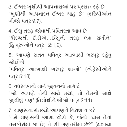
3. ઈશ્વર ખુશીથી આપનારાઓ પર પ્રસન્ન રહે છે
"ખુશીથી આપનારને ઈશ્વર ચાહે છે" (કરિંથીઓને
બીજો પત્ર 9:7).
4. ઈસુ તરફ જોવાથી પવિત્રતા આવે છે
"ધીરજથી દોડીએ…ઈસુની તરફ લક્ષ રાખીને"
(હિબ્રૂઓને પત્ર 12:1,2).
5. આપણે સતત પવિત્ર આત્માથી ભરપૂર રહેવું
જોઈએ
"પવિત્ર આત્માથી ભરપૂર થાઓ" (એફેસીઓને
પત્ર 5:18).
6. વધસ્તંભનો માર્ગ જીવનનો માર્ગ છે
"જો આપણે તેની સાથે મર્યા, તો તેમની સાથે
જીવીશું પણ" (તિમોથીને બીજો પત્ર 2:11).
7. માણસના મંતવ્યો આપણને નિરાશ ન કરે
"તમે માણસની આશા છોડો કે, જેનો શ્વાસ તેનાં
નસકોરાંમાં જ છે; તે શી ગણતરીમાં છે?” (યશાયા