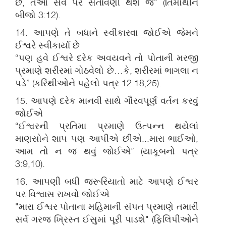
છે, તેઓ સર્વ પર સતાવણી થશે જ" (તિમોથીને
બીજો 3:12).
14. આપણે તે બધાને સ્વીકારવા જોઈએ જેમને
ઈશ્વરે સ્વીકાર્યા છે
“પણ હવે ઈશ્વરે દરેક અવયવને તો પોતાની મરજી
પ્રમાણે શરીરમાં ગોઠવેલો છે…કે, શરીરમાં ભાગલા ન
પડે” (કરિંથીઓને પહેલો પત્ર 12:18,25).
15. આપણે દરેક માનવી સાથે ગૌરવપૂર્ણ વર્તન કરવું
જોઈએ
“ઈશ્વરની પ્રતિમા પ્રમાણે ઉત્પન્‍ન થયેલાં
માણસોને શાપ પણ આપીએ છીએ...મારા ભાઈઓ,
આમ તો ન જ થવું જોઈએ” (યાકૂબનો પત્ર
3:9,10).
16. આપણી બધી જરૂરિયાતો માટે આપણે ઈશ્વર
પર વિશ્વાસ રાખવો જોઈએ
"મારા ઈશ્વર પોતાના મહિમાની સંપત પ્રમાણે તમારી
સર્વ ગરજ ખ્રિસ્ત ઈસુમાં પૂરી પાડશે" (ફિલિપીઓને