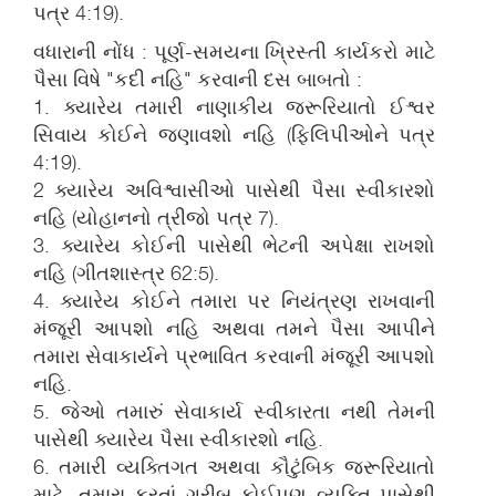
પત્ર 4:19).
વધારાની નોંધ : પૂર્ણ-સમયના ખ્રિસ્તી કાર્યકરો માટે
પૈસા વિષે "કદી નહિ" કરવાની દસ બાબતો :
1. ક્યારેય તમારી નાણાકીય જરૂરિયાતો ઈશ્વર
સિવાય કોઈને જણાવશો નહિ (ફિલિપીઓને પત્ર
4:19).
2 ક્યારેય અવિશ્વાસીઓ પાસેથી પૈસા સ્વીકારશો
નહિ (યોહાનનો ત્રીજો પત્ર 7).
3. ક્યારેય કોઈની પાસેથી ભેટની અપેક્ષા રાખશો
નહિ (ગીતશાસ્ત્ર 62:5).
4. ક્યારેય કોઈને તમારા પર નિયંત્રણ રાખવાની
મંજૂરી આપશો નહિ અથવા તમને પૈસા આપીને
તમારા સેવાકાર્યને પ્રભાવિત કરવાની મંજૂરી આપશો
નહિ.
5. જેઓ તમારું સેવાકાર્ય સ્વીકારતા નથી તેમની
પાસેથી ક્યારેય પૈસા સ્વીકારશો નહિ.
6. તમારી વ્યક્તિગત અથવા કૌટુંબિક જરૂરિયાતો
માટે, તમારા કરતાં ગરીબ કોઈપણ વ્યક્તિ પાસેથી