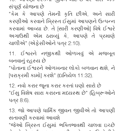
સંપૂર્ણ યોજના છે
"કેમ કે આપણે તેમની કૃતિ છીએ, અને સારી
કરણીઓ કરવાને ખ્રિસ્ત ઈસુમાં આપણને ઉત્પન્‍ન
કરવામાં આવ્યા છે. તે [સારી કરણીઓ] વિષે ઈશ્વરે
અગાઉથી એમ ઠરાવ્યું કે, આપણે તે પ્રમાણે
ચાલીએ" (એફેસીઓને પત્ર 2:10).
11. ઈશ્વરને નજીકથી ઓળખવું એ મજબૂત
બનવાનું રહસ્ય છે
"પોતાના ઈશ્વરને ઓળખનાર લોકો બળવાન થશે, ને
[પરાક્રમી કામો] કરશે" (દાનિયેલ 11:32).
12. નવો કરાર જૂના કરાર કરતાં ઘણો સારો છે
"ઈસુ વિશેષ સારા કરારના મધ્યસ્થ છે" (હિબ્રૂઓને
પત્ર 8:6).
13. જો આપણે ધાર્મિક જીવન જીવીએ તો આપણી
સતાવણી કરવામાં આવશે
"જેઓ ખ્રિસ્ત ઈસુમાં ભક્તિભાવથી ચાલવા ઇચ્છે