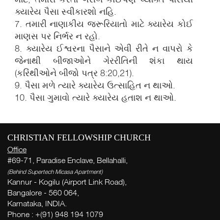
ક્યારેય પૈસા સ્વીકારશો નહિ.
7. તમારી નાણાકીય જરૂરિયાતો માટે ક્યારેય કોઈ
માણસ પર નિર્ભર ન રહો.
8. ક્યારેય ઈશ્વરના પૈસાને એવી રીતે ન વાપરો કે
જેનાથી બીજાઓને ગેરરીતિની શંકા થાય
(કરિંથીઓને બીજો પત્ર 8:20,21).
Live
9. પૈસા મળે ત્યારે ક્યારેય ઉત્સાહિત ન થાઓ.
10. પૈસા ગુમાવો ત્યારે ક્યારેય હતાશ ન થાઓ.
More
CHRISTIAN FELLOWSHIP CHURCH
W
Office
( Th
#69-71, Paradise Enclave, Bellahalli,
Thi
(Behind Supertech Micasa Apartment)
Kannur - Kogilu (Airport Link Road),
Bangalore - 560 064,
આ
Karnataka, INDIA.
સિ
Phone : +(91) 948 194 1079